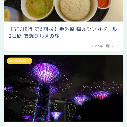
【SFC修行 第6回-9】番外編 弾丸シンガポール
2日間 妄想グルメの旅
2016年8月15日
2016SFC修行