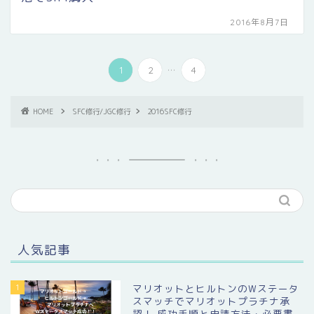
2016年8月7日
...
1
2
4
HOME
SFC修行/JGC修行
2016SFC修行
人気記事
1
マリオットとヒルトンのWステータ
スマッチでマリオットプラチナ承
認！ 成功手順と申請方法・必要書