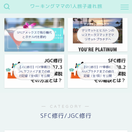
ワーキングママの1人旅子連れ旅
マリオットとヒルトンの
SPGアメックスで飛行機代
Wステータスマッチでマ
とホテル代を節約
リオットプラチナへ
【JGC修行】FOP単価7.3
【SFC修行】PP単価8
JALサファイアまでの修
ANAプラチナまでの修行
行記録（全4回）を公開
記録（全7回）を公開
― CATEGORY ―
SFC修行/JGC修行