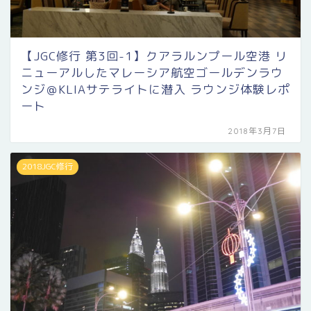
【JGC修行 第3回-1】クアラルンプール空港 リ
ニューアルしたマレーシア航空ゴールデンラウ
ンジ＠KLIAサテライトに潜入 ラウンジ体験レポ
ート
2018年3月7日
2018JGC修行