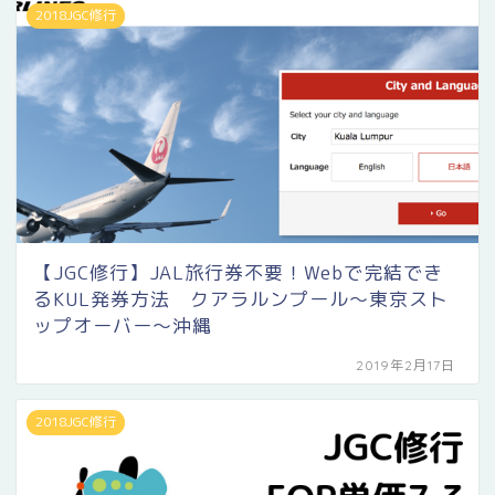
2018JGC修行
【JGC修行】JAL旅行券不要！Webで完結でき
るKUL発券方法 クアラルンプール〜東京スト
ップオーバー〜沖縄
2019年2月17日
2018JGC修行