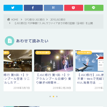
HOME
SFC修行/JGC修行
2018JGC修行
【JGC修行】FOP単価7.3 JALサファイアまでの修行記録（全4回）を公開
あわせて読みたい
8JGC修行
2018JGC修行
2018JGC修行
GC修行 第1回-1】ク
【JGC修行】JAL旅行券
【JGC修行 第3回-1
ラルンプール日帰り 乗
不要！Webで完結できる
アラルンプール空港 
ぎ4時間半...
KUL発券方法 ...
ューアルしたマ...
2018年2月28日
2019年2月17日
2018年