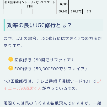
初回搭乗ポイント＋りそなJALスマート
6,000
口座
50,942
370,372
7.3
効率の良いJGC修行とは？
まず、JALの場合、JGC修行には大きく2つの方法が
あります。
回数修行（50回でサファイア）
FOP修行（50,000FOPでサファイア）
1の
回数修行
は、テレビ番組「
沸騰ワード10
」で
ジ
ャニーズの風間くん
がやっているもの。
風間くんは気の向くまま各地飛んでいますが、一般