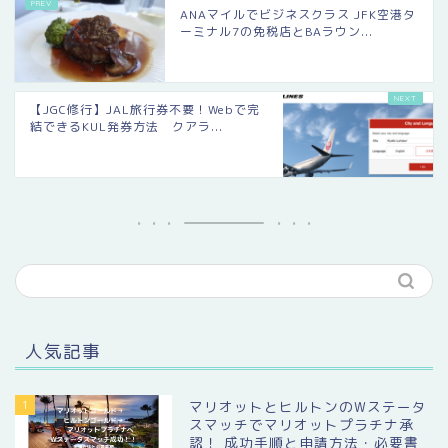
ANAマイルでビジネスクラス JFK空港タ
ーミナル7の免税店とBAラウン...
【JGC修行】JAL旅行券不要！Webで完
結できるKUL発券方法 クアラ...
人気記事
1
マリオットとヒルトンのWステータ
スマッチでマリオットプラチナ承
認！ 成功手順と申請方法・必要書