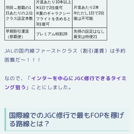
片道あたり10本以上
片道あたり2本
羽田→那覇の1
※1日で2往復可
日あたりの上位
※ただし1日で2往
※夏のギャラクシー
クラス設定本数
復は不可能
フライトを含めると
3往復可
早期割引運賃
先得の設定はなし
プレミアム特割28
（那覇便）
最安は特便21
JALの国内線ファーストクラス（割引運賃）は予約
困難だ〜！！！
なので、「
インターを中心にJGC修行できるタイミ
ング狙う
」ことにしました。
国際線でのJGC修行で最もFOPを稼げ
る路線とは？