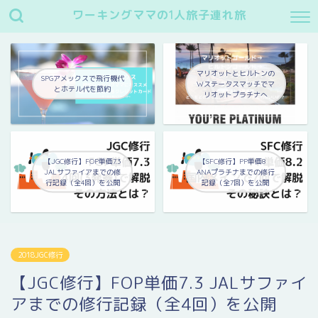
ワーキングママの1人旅子連れ旅
マリオットとヒルトンの
SPGアメックスで飛行機代
Wステータスマッチでマ
とホテル代を節約
リオットプラチナへ
【JGC修行】FOP単価7.3
【SFC修行】PP単価8
JALサファイアまでの修
ANAプラチナまでの修行
行記録（全4回）を公開
記録（全7回）を公開
2018JGC修行
【JGC修行】FOP単価7.3 JALサファイ
アまでの修行記録（全4回）を公開