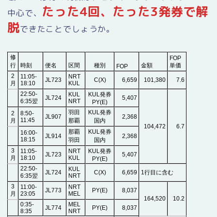
たった4回、
たった3発券で解
中心で、
脱
できたことでしょうか。
修
FOP
行
時刻
便名
区間
種別
金額
単価
FOP
2
11:05-
NRT
JL723
C(X)
6,659
101,380
7.6
月
18:10
KUL
22:50-
KUL
KUL発券
JL724
5,407
6:35翌
NRT
PY(E)
羽田
KUL発券
2
8:50-
JL907
2,368
11:45
月
那覇
国内
104,472
6.7
那覇
KUL発券
16:00-
JL914
2,368
18:15
羽田
国内
3
11:05-
NRT
KUL発券
JL723
5,407
月
18:10
KUL
PY(E)
22:50-
KUL
JL724
C(X)
6,659
1行目に含む
6:35翌
NRT
3
11:00-
NRT
JL773
PY(E)
8,037
月
23:05
MEL
164,520
10.2
0:35-
MEL
JL774
PY(E)
8,037
8:35
NRT