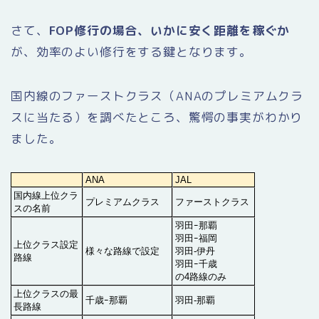
さて、
FOP修行の場合、いかに安く距離を稼ぐか
が、効率のよい修行をする鍵となります。
国内線のファーストクラス（ANAのプレミアムクラ
スに当たる）を調べたところ、驚愕の事実がわかり
ました。
ANA
JAL
国内線上位クラ
プレミアムクラス
ファーストクラス
スの名前
羽田ｰ那覇
羽田ｰ福岡
上位クラス設定
様々な路線で設定
羽田-伊丹
路線
羽田ｰ千歳
の4路線のみ
上位クラスの最
千歳ｰ那覇
羽田-那覇
長路線