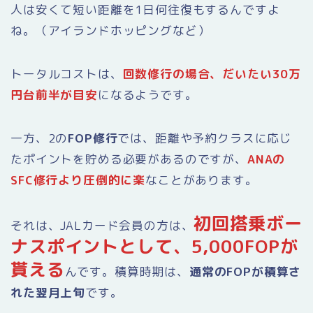
人は安くて短い距離を1日何往復もするんですよ
ね。（アイランドホッピングなど）
トータルコストは、
回数修行の場合、だいたい30万
円台前半が目安
になるようです。
一方、2の
FOP修行
では、距離や予約クラスに応じ
たポイントを貯める必要があるのですが、
ANAの
SFC修行より圧倒的に楽
なことがあります。
初回搭乗ボー
それは、JALカード会員の方は、
ナスポイントとして、5,000FOPが
貰える
んです。積算時期は、
通常のFOPが積算さ
れた翌月上旬
です。