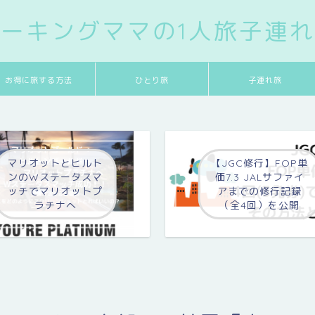
ーキングママの1人旅子連
お得に旅する方法
ひとり旅
子連れ旅
マリオットとヒルト
【JGC修行】FOP単
ンのWステータスマ
価7.3 JALサファイ
ッチでマリオットプ
アまでの修行記録
ラチナへ
（全4回）を公開