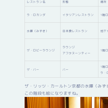
レストラン名
形態
場所
ラ・ロカンダ
イタリアンレストラン
1階
水暉（みずき）
日本食レストラン
地下
ラウンジ
ザ・ロビーラウンジ
1階
アフタヌーンティー
1階
ザ・バー
バー
ラ・
ザ・リッツ・カールトン京都の水暉（みず
この階段も絵になりますね。