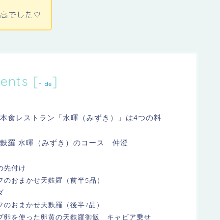
最高でした♡
ents
[
]
hide
本食レストラン「水暉（みずき）」は4つの料
麩羅 水暉（みずき）のコース 仲澄
の先付け
フのおまかせ天麩羅（前半5品）
ダ
フのおまかせ天麩羅（後半7品）
ブ卵を使った卵黄の天麩羅御飯 キャビア乗せ