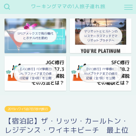
ワーキングママの1人旅子連れ旅
マリオットとヒルトンの
SPGアメックスで飛行機代
Wステータスマッチでマ
とホテル代を節約
リオットプラチナへ
【JGC修行】FOP単価7.3
【SFC修行】PP単価8
JALサファイアまでの修
ANAプラチナまでの修行
行記録（全4回）を公開
記録（全7回）を公開
2019ハワイ5泊7日3世代旅行
【宿泊記】ザ・リッツ・カールトン・
レジデンス・ワイキキビーチ 最上位