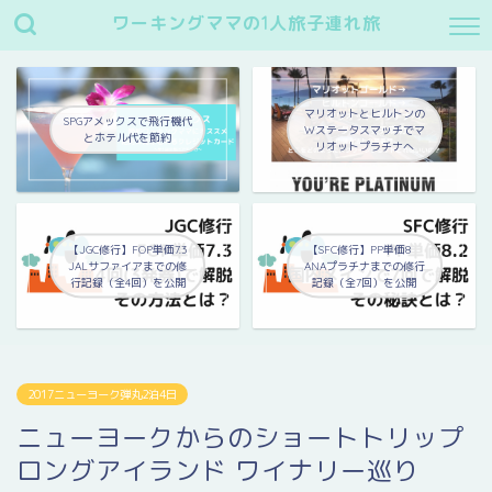
ワーキングママの1人旅子連れ旅
マリオットとヒルトンの
SPGアメックスで飛行機代
Wステータスマッチでマ
とホテル代を節約
リオットプラチナへ
【JGC修行】FOP単価7.3
【SFC修行】PP単価8
JALサファイアまでの修
ANAプラチナまでの修行
行記録（全4回）を公開
記録（全7回）を公開
2017ニューヨーク弾丸2泊4日
ニューヨークからのショートトリップ
ロングアイランド ワイナリー巡り