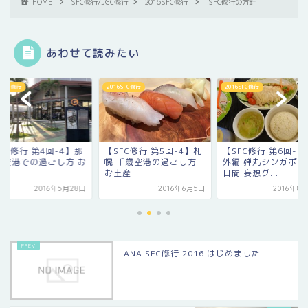
HOME
SFC修行/JGC修行
2016SFC修行
SFC修行の方針
あわせて読みたい
6SFC修行
2016SFC修行
2016SFC修行
FC修行 第4回-4】那
【SFC修行 第5回-4】札
【SFC修行 第6回-9
・空港での過ごし方 お
幌 千歳空港の過ごし方
外編 弾丸シンガポール
歩
お土産
日間 妄想グ...
2016年5月28日
2016年6月5日
2016年8
ANA SFC修行 2016 はじめました