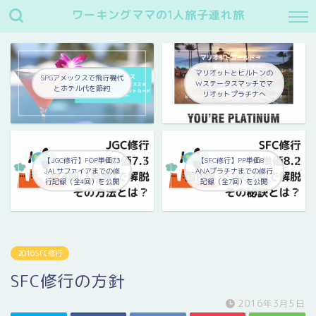
ワーキングママの1人旅子連れ旅
マリオットとヒルトンの
SPGアメックスで飛行機代
Wステータスマッチでマ
とホテル代を節約
リオットプラチナへ
【JGC修行】FOP単価7.3
【SFC修行】PP単価8
JALサファイアまでの修
ANAプラチナまでの修行
行記録（全4回）を公開
記録（全7回）を公開
2016SFC修行
SFC修行の方針
2016年3月5日