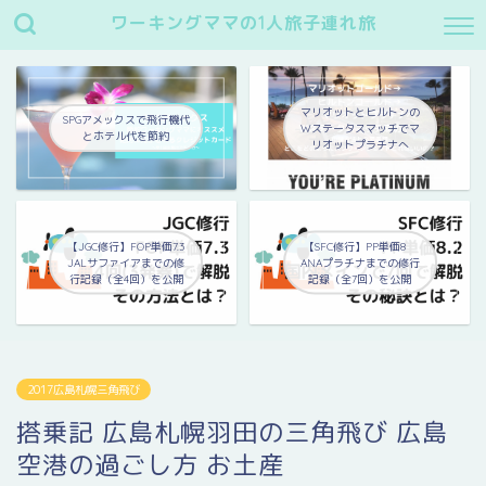
ワーキングママの1人旅子連れ旅
マリオットとヒルトンの
SPGアメックスで飛行機代
Wステータスマッチでマ
とホテル代を節約
リオットプラチナへ
【JGC修行】FOP単価7.3
【SFC修行】PP単価8
JALサファイアまでの修
ANAプラチナまでの修行
行記録（全4回）を公開
記録（全7回）を公開
2017広島札幌三角飛び
搭乗記 広島札幌羽田の三角飛び 広島
空港の過ごし方 お土産