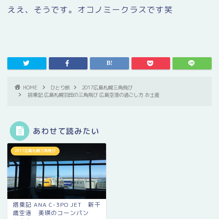
ええ、そうです。オコノミークラスです笑
HOME
ひとり旅
2017広島札幌三角飛び
搭乗記 広島札幌羽田の三角飛び 広島空港の過ごし方 お土産
あわせて読みたい
2017広島札幌三角飛び
搭乗記 ANA C-3PO JET 新千
歳空港 美瑛のコーンパン