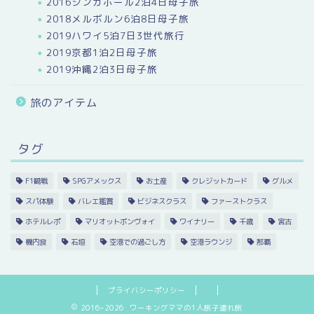
2016シンガポール2泊4日母子旅
2018メルボルン6泊8日母子旅
2019ハワイ5泊7日3世代旅行
2019京都1泊2日母子旅
2019沖縄2泊3日母子旅
旅のアイテム
タグ
F1観戦
SPGアメックス
お土産
クレジットカード
グルメ
スパ体験
バレエ鑑賞
ビジネスクラス
ファーストクラス
ホテルレポ
マリオットボンヴォイ
ワイナリー
千歳
宮古
機内食
石垣
空港での過ごし方
空港ラウンジ
那覇
プライバシーポリシー
2016–2026 ワーキングママの1人旅子連れ旅