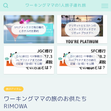
ワーキングママの1人旅子連れ旅
マリオットとヒルトンの
SPGアメックスで飛行機代
Wステータスマッチでマ
とホテル代を節約
リオットプラチナへ
【JGC修行】FOP単価7.3
【SFC修行】PP単価8
JALサファイアまでの修
ANAプラチナまでの修行
行記録（全4回）を公開
記録（全7回）を公開
旅のアイテム
ワーキングママの旅のお供たち
RIMOWA