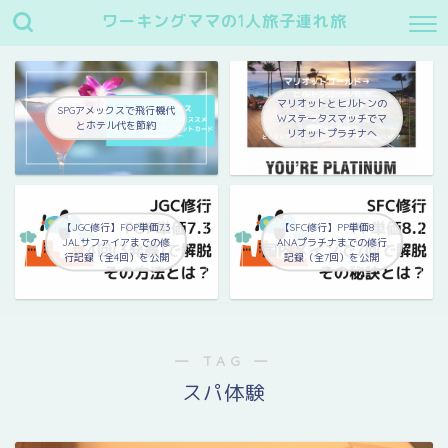
ワーキングママの1人旅子連れ旅
マリオットとヒルトンの
SPGアメックスで飛行機代
Wステータスマッチでマ
とホテル代を節約
リオットプラチナへ
【JGC修行】FOP単価7.3
【SFC修行】PP単価8
JALサファイアまでの修
ANAプラチナまでの修行
行記録（全4回）を公開
記録（全7回）を公開
― TAG ―
スパ体験