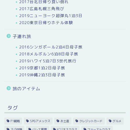
2017台北日帰り食い倒れ
2017広島札幌三角飛び
2019ニューヨーク超弾丸1泊3日
2020東京日帰りホテル体験
子連れ旅
2016シンガポール2泊4日母子旅
2018メルボルン6泊8日母子旅
2019ハワイ5泊7日3世代旅行
2019京都1泊2日母子旅
2019沖縄2泊3日母子旅
旅のアイテム
タグ
F1観戦
SPGアメックス
お土産
クレジットカード
グルメ
スパ体験
バレエ鑑賞
ビジネスクラス
ファーストクラス